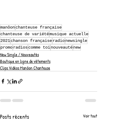
manôon
chanteuse française
chanteuse de variété
musique actuelle
2021
chanson française
radio
newsingle
promo
radios
comme toi
nouveauté
new
New Single / Nouveautés
Boutique en ligne de vêtements
Clips Vidéos Manôon Chanteuse
Posts récents
Voir tout