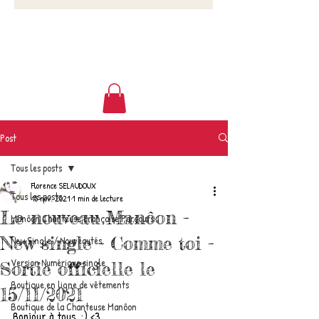
Post
Tous les posts
Florence SELAUDOUX
Tous les posts
15 nov. 2021
1 min de lecture
Le nouveau Manôon -
Manôon Chanteuse Française Parcours
New single - Comme toi -
New Single / Nouveautés
Version Numérique single
Sortie officielle le
Boutique en ligne de vêtements
15/11/2021
Boutique de la Chanteuse Manôon
Bonjour à tous, ;) <3