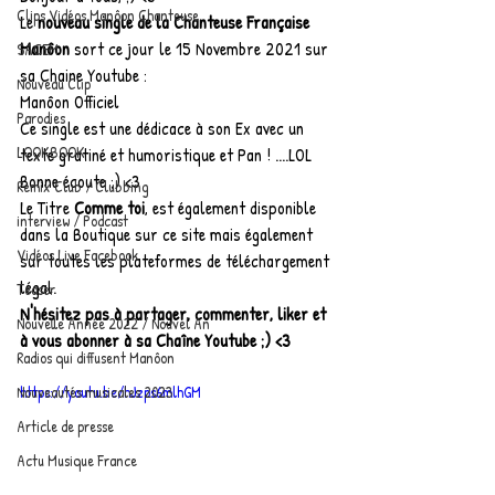
Clips Vidéos Manôon Chanteuse
Le 
nouveau single de la Chanteuse Française 
Manôon 
sort ce jour le 15 Novembre 2021 sur 
SACEM
sa Chaine Youtube :
Nouveau Clip
Manôon Officiel
Parodies
Ce single est une dédicace à son Ex avec un 
LOOKBOOK
texte gratiné et humoristique et Pan ! ....LOL 
Bonne écoute ;) <3
Remix Club / Clubbing
Le Titre 
Comme toi
, est également disponible 
interview / Podcast
dans la Boutique sur ce site mais également 
Vidéos Live Facebook
sur toutes les plateformes de téléchargement 
légal.
Teaser
N'hésitez pas à partager, commenter, liker et 
Nouvelle Année 2022 / Nouvel An
à vous abonner à sa Chaîne Youtube ;) <3
Radios qui diffusent Manôon
Nouveautés musicales 2023
https://youtu.be/hJzps6mlhGM
Article de presse
Actu Musique France