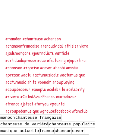
#manôon
#chanteuse
#chanson
#chansonfrancaise
#renaudvidal
#thisisriviera
#jademorgane
#journaliste
#article
#articledepresse
#duo
#featuring
#jepartirai
#chanson
#reprise
#cover
#hoshi
#media
#presse
#actu
#actumusicale
#actumusique
#actumusic
#hits
#oonair
#nowplaying
#coupdecoeur
#people
#celebrité
#celebrity
#riviera
#CotedAzurFrance
#cotedazur
#france
#jetset
#foryou
#pourtoi
#groupedemusique
#groupefacebook
#fanclub
manôon
chanteuse française
chanteuse de variété
chanteuse populaire
musique actuelle
france
chanson
cover