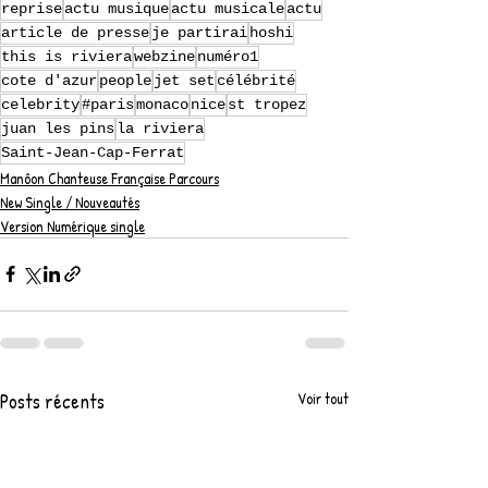
reprise
actu musique
actu musicale
actu
article de presse
je partirai
hoshi
this is riviera
webzine
numéro1
cote d'azur
people
jet set
célébrité
celebrity
#paris
monaco
nice
st tropez
juan les pins
la riviera
Saint-Jean-Cap-Ferrat
Manôon Chanteuse Française Parcours
New Single / Nouveautés
Version Numérique single
Posts récents
Voir tout