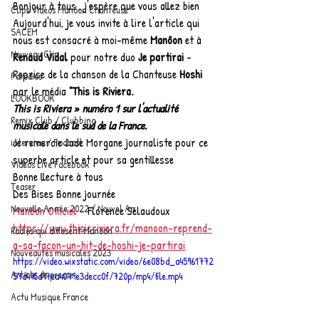
Bonjour à tous , j'espère que vous allez bien   
Clips Vidéos Manôon Chanteuse
Aujourd'hui, je vous invite à lire l'article qui 
SACEM
nous est consacré à moi-même 
Manôon 
et à 
Nouveau Clip
Renaud Vidal 
pour notre duo 
Je partirai 
- 
Reprise de la chanson de la Chanteuse 
Hoshi 
Parodies
par le média
 "This is Riviera.
LOOKBOOK
This is Riviera » numéro 1 sur l'actualité 
Remix Club / Clubbing
musicale dans le sud de la France.
Je remercie Jade Morgane journaliste pour ce 
interview / Podcast
superbe article et pour sa gentillesse
Vidéos Live Facebook
Bonne llecture à tous
Teaser
Des Bises Bonne journée 
Nouvelle Année 2022 / Nouvel An
Manôon Officiel
 - Florence Sélaudoux
https://www.thisisriviera.fr/manoon-reprend-
Radios qui diffusent Manôon
a-sa-facon-un-hit-de-hoshi-je-partirai
Nouveautés musicales 2023
https://video.wixstatic.com/video/6e08bd_a45961772
Article de presse
57d495d97ea4079e3decc0f/720p/mp4/file.mp4
Actu Musique France