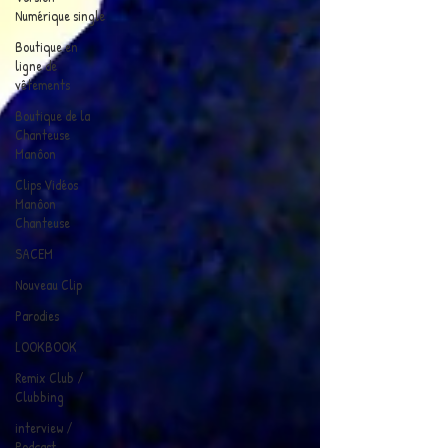
Numérique single
Boutique en
ligne de
vêtements
Boutique de la
Chanteuse
Manôon
Clips Vidéos
Manôon
Chanteuse
SACEM
Nouveau Clip
Parodies
LOOKBOOK
Remix Club /
Clubbing
interview /
Podcast