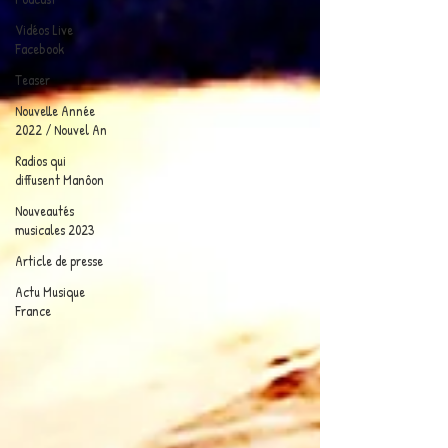
Vidéos Live
Facebook
Teaser
Nouvelle Année
2022 / Nouvel An
Radios qui
diffusent Manôon
Nouveautés
musicales 2023
Article de presse
Actu Musique
France