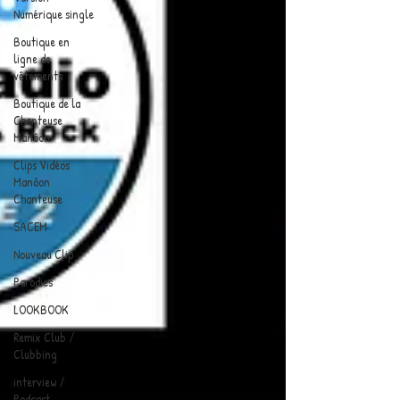
Numérique single
Boutique en
ligne de
vêtements
Boutique de la
Chanteuse
Manôon
Clips Vidéos
Manôon
Chanteuse
SACEM
Nouveau Clip
Parodies
LOOKBOOK
Remix Club /
Clubbing
interview /
Podcast