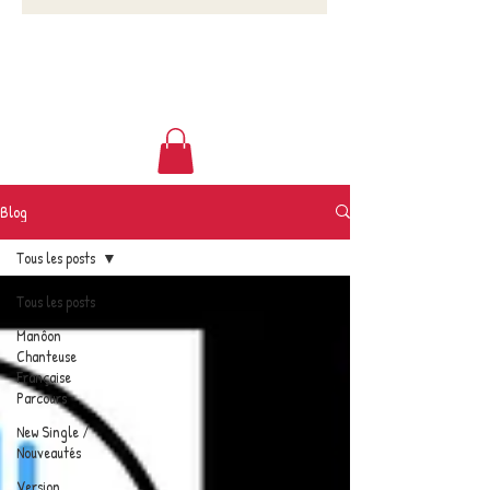
Blog
Tous les posts
Tous les posts
Manôon
Chanteuse
Française
Parcours
New Single /
Nouveautés
Version