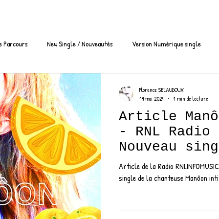
e Parcours
New Single / Nouveautés
Version Numérique single
utique de la Chanteuse Manôon
Clips Vidéos Manôon Chanteuse
SAC
Florence SELAUDOUX
19 mai 2024
1 min de lecture
Article Manô
 Club / Clubbing
interview / Podcast
Vidéos Live Facebook
Tea
- RNL Radio 
Nouveau sing
Radios qui diffusent Manôon
Nouveautés musicales 2023
Article de pr
Article de la Radio RNLINFOMUSIC
single de la chanteuse Manôon int