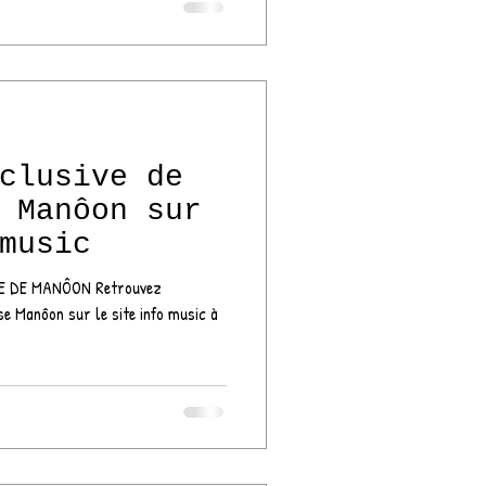
clusive de
 Manôon sur
music
VE DE MANÔON Retrouvez
use Manôon sur le site info music à