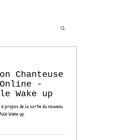
EM
Nouveau Clip
on Chanteuse
ser
Online -
le Wake up
esse
 à propos de la sortie du nouveau
itulé Wake up.