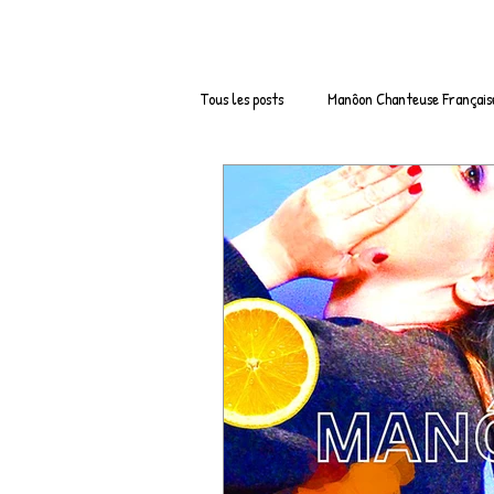
Tous les posts
Manôon Chanteuse Français
Boutique en ligne de vêtements
Bo
Parodies
LOOKBOOK
Remix
Nouvelle Année 2022 / Nouvel An
Actu Musique France