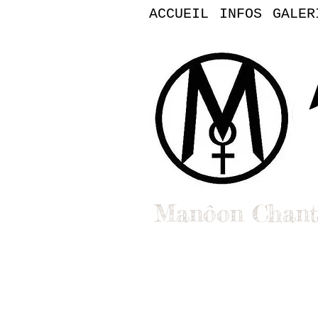
ACCUEIL
INFOS
GALER
Manôon Chant
Bienvenue dans l'uni
Clips, singles et vidéos : You
Contact pro : booking, médias,
Contact :
manoon.officiel