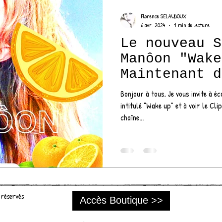
Florence SELAUDOUX
6 avr. 2024
1 min de lecture
Le nouveau S
Manôon "Wake
Maintenant d
Bonjour à tous, Je vous invite à é
intitulé "Wake up" et à voir le Clip également disponible sur 
chaîne...
 réservés
Accès Boutique >>