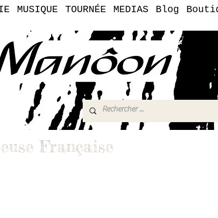
IE
MUSIQUE
TOURNÉE
MEDIAS
Blog
Bouti
euse Française
vers de la chanteuse française Manôon
Tube — Manôon Officiel
 prestations
.music@gmail.com