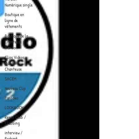
Numérique single
Boutique en
ligne de
vêtements
Boutique de la
Chanteuse
Manôon
Clips Vidéos
Manôon
Chanteuse
SACEM
Nouveau Clip
Parodies
LOOKBOOK
Remix Club /
Clubbing
interview /
Podcast