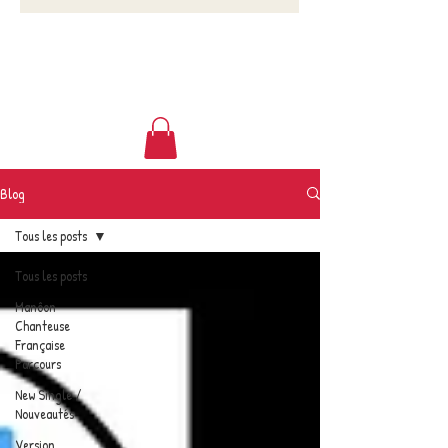
Blog
Tous les posts
Tous les posts
Manôon
Chanteuse
Française
Parcours
New Single /
Nouveautés
Version