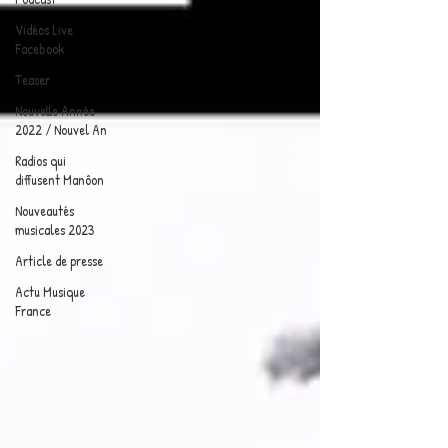
Vidéos Live
Facebook
Teaser
Nouvelle Année
2022 / Nouvel An
Radios qui
diffusent Manôon
Nouveautés
musicales 2023
Article de presse
Actu Musique
France