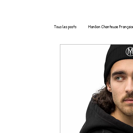
Tous les posts
Manôon Chanteuse Français
Boutique en ligne de vêtements
Bo
Parodies
LOOKBOOK
Remix
Nouvelle Année 2022 / Nouvel An
Actu Musique France