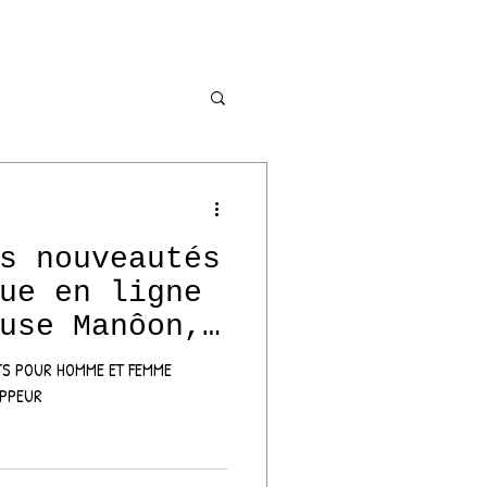
EM
Nouveau Clip
s nouveautés
ser
ue en ligne
use Manôon,
peur
esse
TS POUR HOMME ET FEMME
APPEUR