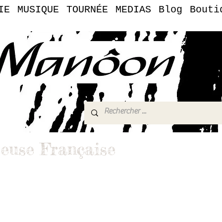
IE
MUSIQUE
TOURNÉE
MEDIAS
Blog
Bouti
euse Française
vers de la chanteuse française Manôon
Tube — Manôon Officiel
 prestations
.music@gmail.com