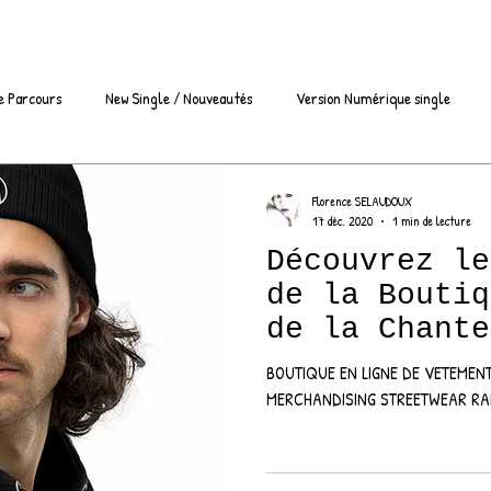
e Parcours
New Single / Nouveautés
Version Numérique single
utique de la Chanteuse Manôon
Clips Vidéos Manôon Chanteuse
SAC
Florence SELAUDOUX
17 déc. 2020
1 min de lecture
Découvrez le
 Club / Clubbing
interview / Podcast
Vidéos Live Facebook
Tea
de la Boutiq
de la Chante
un Style Rap
Radios qui diffusent Manôon
Nouveautés musicales 2023
Article de pr
BOUTIQUE EN LIGNE DE VETEMEN
Streetwear
MERCHANDISING STREETWEAR R