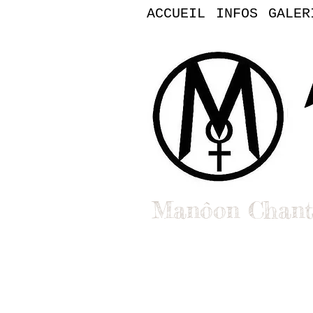
ACCUEIL
INFOS
GALER
Manôon Chant
Bienvenue dans l'uni
Clips, singles et vidéos : You
Contact pro : booking, médias,
Contact :
manoon.officiel