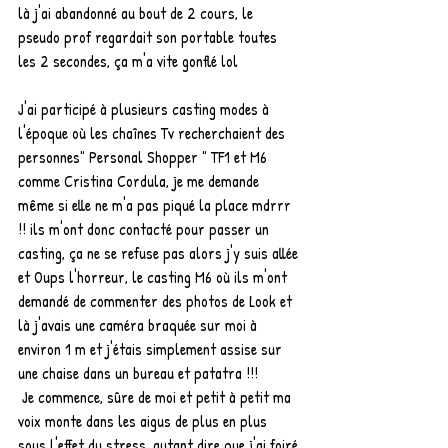
là j'ai abandonné au bout de 2 cours, le 
pseudo prof regardait son portable toutes 
les 2 secondes, ça m'a vite gonflé lol
J'ai participé à plusieurs casting modes à 
l'époque où les chaînes Tv recherchaient des 
personnes" Personal Shopper " TF1 et M6 
comme Cristina Cordula, je me demande 
même si elle ne m'a pas piqué la place mdrrr 
!! ils m'ont donc contacté pour passer un 
casting, ça ne se refuse pas alors j'y suis allée 
et Oups l'horreur, le casting M6 où ils m'ont 
demandé de commenter des photos de Look et 
là j'avais une caméra braquée sur moi à 
environ 1 m et j'étais simplement assise sur 
une chaise dans un bureau et patatra !!!
 Je commence, sûre de moi et petit à petit ma 
voix monte dans les aigus de plus en plus 
sous l'effet du stress, autant dire que j'ai foiré 