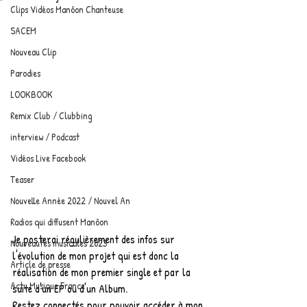
Clips Vidéos Manôon Chanteuse
SACEM
Nouveau Clip
Parodies
LOOKBOOK
Remix Club / Clubbing
interview / Podcast
Vidéos Live Facebook
Teaser
Nouvelle Année 2022 / Nouvel An
Radios qui diffusent Manôon
Je posterai régulièrement des infos sur 
Nouveautés musicales 2023
l'évolution de mon projet qui est donc la 
Article de presse
réalisation de mon premier single et par la 
Actu Musique France
suite d'un EP ou d'un Album.
Restez connectés pour pouvoir accéder à mon 