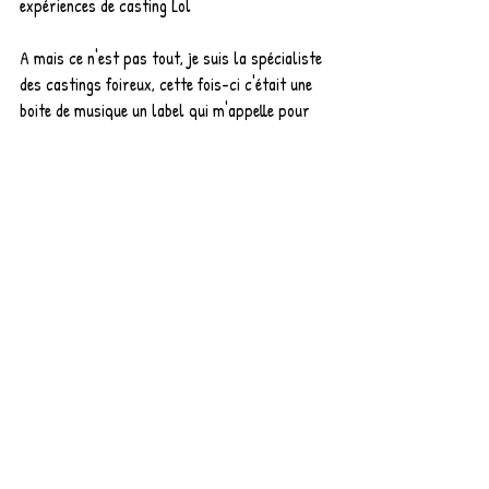
expériences de casting Lol
A mais ce n'est pas tout, je suis la spécialiste 
des castings foireux, cette fois-ci c'était une 
boite de musique un label qui m'appelle pour 
faire personal shopper mdrrr et là je me 
pointe avec un Book de Stylisme comprenant 
des silhouettes dessinées et non des Photos 
relookées, bref en fait je n'avais rien compris 
...!!
Autant dire que les castings et moi ça fait 
deux....
Vais-je m'attaquer à the Voice ??? hum hum 
Lol ....Qui sait ...Mdrrr
J'ai également été castée dans la rue par 
L'Oréal et me suis retrrouvée à faire une 
présentation de coloration dans leurs locaux 
...
Bref...Alors je me dis que la scène version 