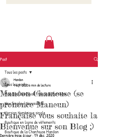
Post
Tous les posts
Manôon
Tous les posts
1 oct. 2020
6 min de lecture
Manôon Chanteuse (se
Manôon Chanteuse Française Parcours
prononce Maneun)
New Single / Nouveautés
Version Numérique single
Française vous souhaite la
Boutique en ligne de vêtements
Bienvenue sur son Blog ;)
Boutique de la Chanteuse Manôon
Dernière mise à jour :
17 déc. 2020