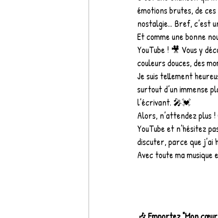
émotions brutes, de ces 
nostalgie… Bref, c’est u
Et comme une bonne nouve
YouTube ! 🎥 Vous y déco
couleurs douces, des mo
Je suis tellement heureu
surtout d’un immense pla
l’écrivant. 🎤💓
Alors, n’attendez plus !
YouTube et n’hésitez pas
discuter, parce que j’ai 
Avec toute ma musique 
🎶 Emportez "Mon cœur a