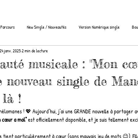
 Parcours
New Single / Nouveautés
Version Numérique single
Bou
24 janv. 2025
2 min de lecture
lips Vidéos Manôon Chanteuse
SACEM
Nouveau Clip
Parodies
auté musicale : "Mon cœ
Podcast
Vidéos Live Facebook
Teaser
Nouvelle Année 2022 / Nouv
e nouveau single de Ma
 là !
tés musicales 2023
Article de presse
Actu Musique France
élomanes ! 💖 Aujourd’hui, j’ai une GRANDE nouvelle à partager a
 cœur a mal"
 est officiellement disponible, et je suis tellement exc
 tient particulièrement à cœur (sans mauvais jeu de mots 😉). Ell