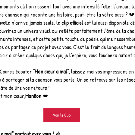
moments où l’on ressent tout avec une intensité folle : l’amour, la 
ne chanson qui raconte une histoire, peut-être la vôtre aussi ? 
lle n’arrive jamais seule, le 
clip officiel
 est lui aussi disponible d
uvrirez un univers visuel qui reflète parfaitement l’âme de la cha
ments intenses, et cette petite touche de poésie qui me ressemble
se de partager ce projet avec vous. C’est le fruit de longues heure
isir à créer quelque chose qui, je l’espère, vous touchera autant 
 Courez écouter 
"Mon cœur a mal"
, laissez-moi vos impressions e
 à partager si la chanson vous parle. On se retrouve sur les rése
hâte de lire vos retours !
et mon cœur,
Manôon 💋
Voir le Clip
 mal" partout avec vous ! 🎶