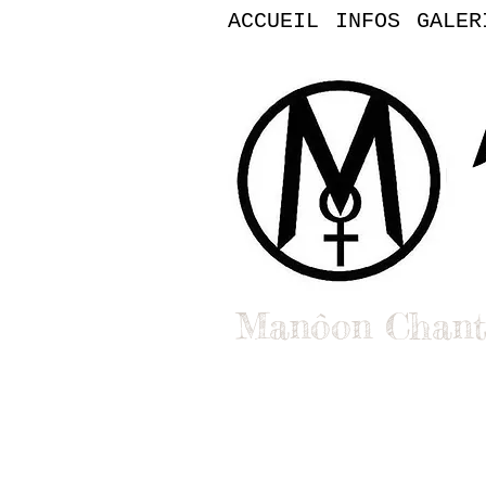
ACCUEIL
INFOS
GALER
Manôon Chant
Bienvenue dans l'uni
Clips, singles et vidéos : You
Contact pro : booking, médias,
Contact :
manoon.officiel