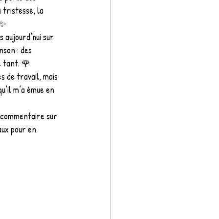
tristesse, la 
✨
ès aujourd’hui sur 
nson : des 
 tant. 🌹
s de travail, mais 
qu’il m’a émue en 
n commentaire sur 
aux pour en 