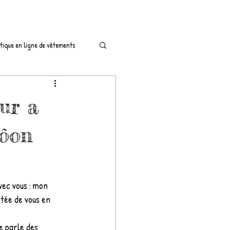
tique en ligne de vêtements
LOOKBOOK
ur a
el An
nôon
vec vous : mon 
itée de vous en 
e parle des 