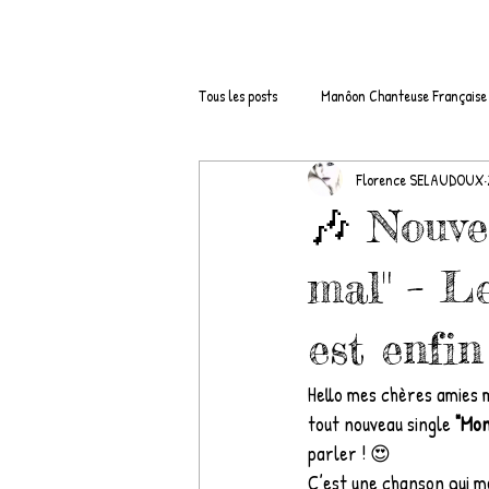
Tous les posts
Manôon Chanteuse Française
Florence SELAUDOUX
Boutique de la Chanteuse Manôon
C
🎶 Nouve
Remix Club / Clubbing
interview / 
mal" – L
est enfin
Radios qui diffusent Manôon
Nouveau
Hello mes chères amies m
tout nouveau single 
"Mon
parler ! 😍
C’est une chanson qui me