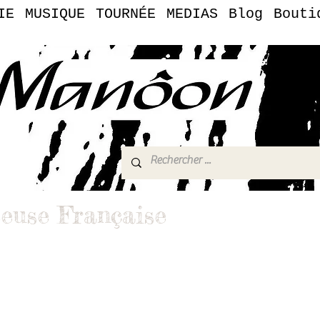
IE
MUSIQUE
TOURNÉE
MEDIAS
Blog
Bouti
euse Française
vers de la chanteuse française Manôon
Tube — Manôon Officiel
 prestations
.music@gmail.com