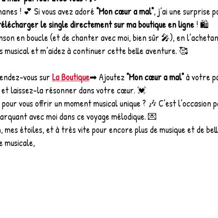
nes ! 💕 Si vous avez adoré 
"Mon cœur a mal"
, j’ai une surprise p
télécharger le single directement sur ma boutique en ligne
 ! 🛍️
nson en boucle (et de chanter avec moi, bien sûr 🎤), en l’achetan
 musical et m’aidez à continuer cette belle aventure. 🥰
endez-vous sur 
La Boutique
➡ Ajoutez 
"Mon cœur a mal"
 à votre p
et laissez-la résonner dans votre cœur. 💓
pour vous offrir un moment musical unique ? 🎶 C’est l’occasion p
mbarquant avec moi dans ce voyage mélodique. 💌
, mes étoiles, et à très vite pour encore plus de musique et de bel
 musicale,