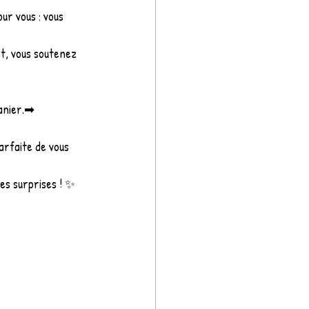
our vous : vous 
t, vous soutenez 
anier.➡ 
arfaite de vous 
les surprises ! ✨