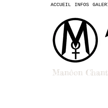
ACCUEIL
INFOS
GALER
Manôon Chant
Bienvenue dans l'uni
Clips, singles et vidéos : You
Contact pro : booking, médias,
Contact :
manoon.officiel